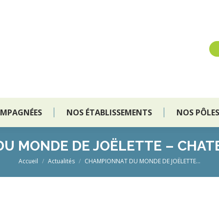
OMPAGNÉES
NOS ÉTABLISSEMENTS
NOS PÔLE
OMPAGNÉES
NOS ÉTABLISSEMENTS
NOS PÔLE
U MONDE DE JOËLETTE – CHAT
Vous êtes ici :
Accueil
Actualités
CHAMPIONNAT DU MONDE DE JOËLETTE…