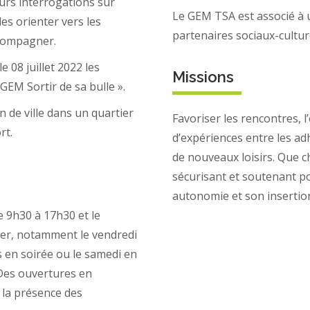
rs interrogations sur
Le GEM TSA est associé à 
es orienter vers les
partenaires sociaux-culturel
ccompagner.
e 08 juillet 2022 les
Missions
GEM Sortir de sa bulle ».
 de ville dans un quartier
Favoriser les rencontres, l’
rt.
d’expériences entre les ad
de nouveaux loisirs. Que c
sécurisant et soutenant pou
autonomie et son insertion
 9h30 à 17h30 et le
ier, notamment le vendredi
s en soirée ou le samedi en
 Des ouvertures en
 la présence des