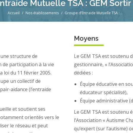
ntraide Mutuelle TSA : GEM Sortir 
Vous êtes ici :
Accueil
Nos établissements
Groupe d’Entraide Mutuelle TSA :…
Moyens
une structure de
Le GEM TSA est soutenu d
de participation à la vie
gestionnaire, « l’Associat
a loi du 11 février 2005.
dédiées :
upe un collectif de
Équipe éducative en so
air-aidance (l’entraide
éducateur spécialisé),
Équipe administrative (d
eille et soutient ses
Le GEM TSA est soutenu é
 notamment orientés vers le
l’Association « Autisme Ch
liser le réseau et peut
qu’expert (sur l’autisme) ou 