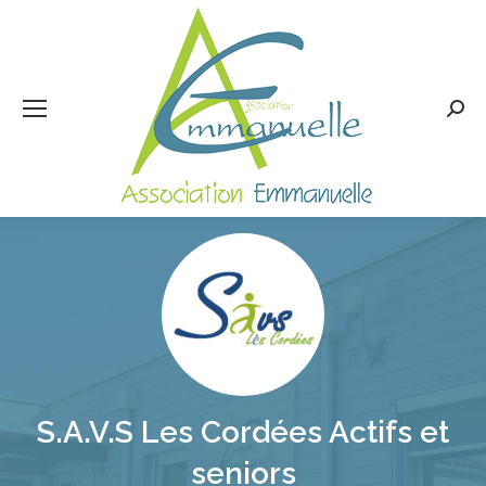
Rech
:
S.A.V.S Les Cordées Actifs et
seniors