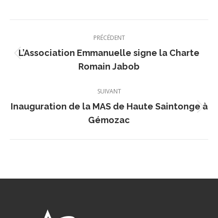
Navigation
PRÉCÉDENT
article
L’Association Emmanuelle signe la Charte
Article
Romain Jabob
précédent
:
SUIVANT
Inauguration de la MAS de Haute Saintonge à
Article
Gémozac
suivant
: