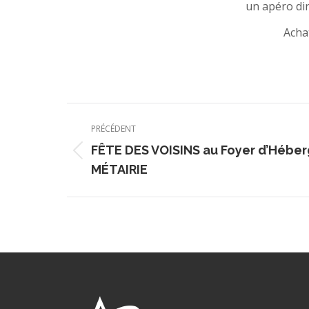
un apéro di
Achat
Navigation
PRÉCÉDENT
article
FÊTE DES VOISINS au Foyer d’Hébe
Article
MÉTAIRIE
précédent
: