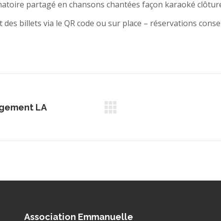
natoire partagé en chansons chantées façon karaoké clôturer
 des billets via le QR code ou sur place – réservations conse
rgement LA
Article
suivant
:
Association Emmanuelle